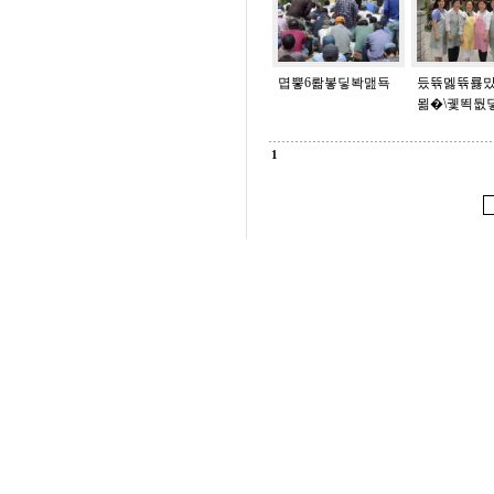
몁뿧6뢂봏딯봑맲됵
듰뜎멣뜎룛
묆�\궻뙥둾
1