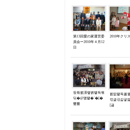
第13回愛の家運営委
2010年クリ
員会ー2010年４月12
日
듰뜎묈渶랳벩떝됵뭒
묈띲떝됵궳궻
딖�@먬떝�`�[�
깏긡귻갋긓
뻂뽦
[긣