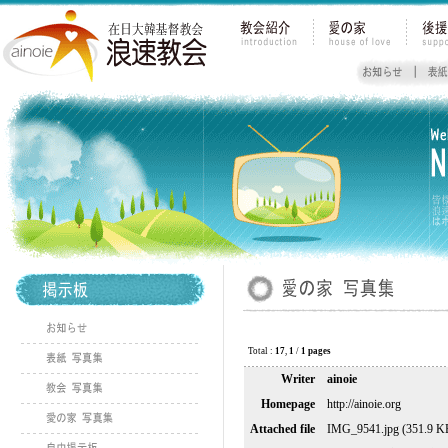
Total :
17
,
1
/
1 pages
Writer
ainoie
Homepage
http://ainoie.org
Attached file
IMG_9541.jpg (351.9 K