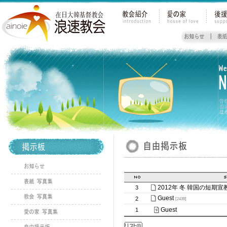
2012年 冬 韓国の短期
3
Guest
2
[2439]
Guest
1