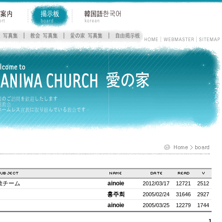
宣教チーム
ainoie
2012/03/17
12721
2512
홍주희
2005/02/24
31646
2927
ainoie
2005/03/25
12279
1744
1