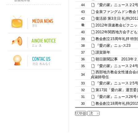
『愛の家』ニュース２2
44
金泉ファングムドン教会
43
復活節 第3主日 礼拝(2012
42
2012年浪速教会ピクニック(2
2012年関西地方会子ど
40
教会創立15周年礼拝 特別
39
『愛の家』ニュ-ス23
38
謹賀新年
37
朝日新聞記事 2013年
36
『愛の家』ニュース２4
35
西部地方教会女性連合会の2
34
貞淑師母任
『愛の家』ニュース２5
33
第17回「愛の家」運営委
32
『愛の家』ニュース26号
31
教会創立18周年礼拝(2015
30