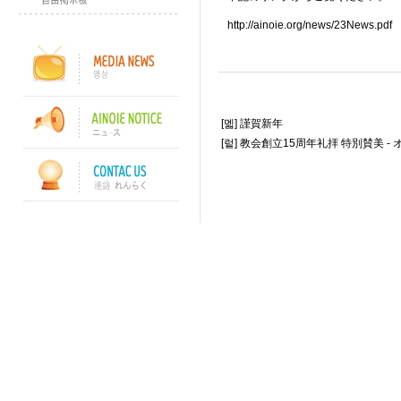
http://ainoie.org/news/23News.pdf
[멟]
謹賀新年
[렅]
教会創立15周年礼拝 特別賛美 -