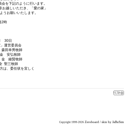
員会を下記のように行います。
非お越しいただき、「愛の家」
ようお願いいたします。
後2時
30日
家」運営委員会
幸男牧師
牧師
賢牧師
三牧師
方は、委任状を宜しく
Zeroboard
/ skin by
JaBuSim
Copyright 1999-2026