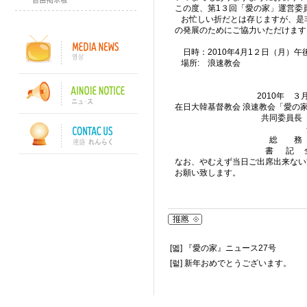
この度、第1３回「愛の家」運営委
お忙しい折だとは存じますが、是
の発展のためにご協力いただけます
日時：2010年4月1２日（月）午
場所: 浪速教会
2010年 ３月 
在日大韓基督教会 浪速教会「愛の
共同委員長 森田
金 安弘
総 務 金 鐘
書 記 全 聖
なお、やむえず当日ご出席出来ない
お願い致します。
[멟]
『愛の家』ニュース27号
[렅]
新年おめでとうございます。