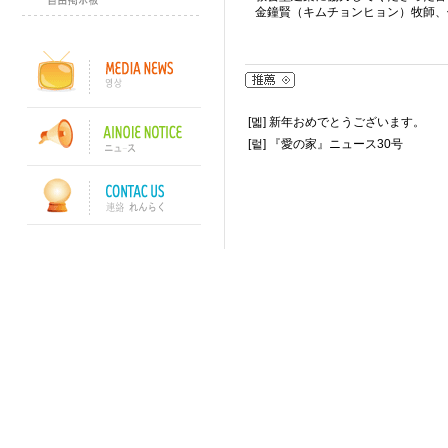
金鐘賢（キムチョンヒョン）牧師、
[멟]
新年おめでとうございます。
[렅]
『愛の家』ニュース30号